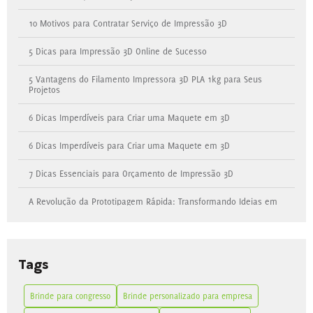
10 Motivos para Contratar Serviço de Impressão 3D
5 Dicas para Impressão 3D Online de Sucesso
5 Vantagens do Filamento Impressora 3D PLA 1kg para Seus
Projetos
6 Dicas Imperdíveis para Criar uma Maquete em 3D
6 Dicas Imperdíveis para Criar uma Maquete em 3D
7 Dicas Essenciais para Orçamento de Impressão 3D
A Revolução da Prototipagem Rápida: Transformando Ideias em
Realidade com Impressão 3D
Aprenda Modelagem 3D Simples com Dicas Práticas e Eficientes
Tags
As Melhores Opções de Brinde para Congresso para Impactar seus
Participantes
Brinde para congresso
Brinde personalizado para empresa
Benefícios do Blister Termoformado