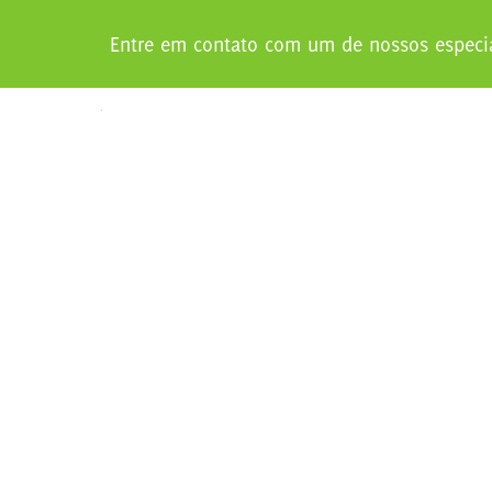
Entre em contato com um de nossos especia