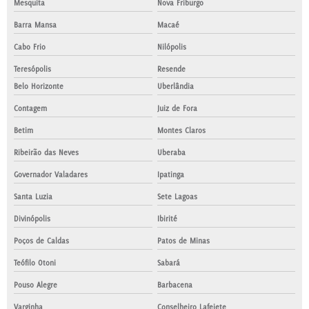
Mesquita
Nova Friburgo
Barra Mansa
Macaé
Cabo Frio
Nilópolis
Teresópolis
Resende
Belo Horizonte
Uberlândia
Contagem
Juiz de Fora
Betim
Montes Claros
Ribeirão das Neves
Uberaba
Governador Valadares
Ipatinga
Santa Luzia
Sete Lagoas
Divinópolis
Ibirité
Poços de Caldas
Patos de Minas
Teófilo Otoni
Sabará
Pouso Alegre
Barbacena
Varginha
Conselheiro Lafeiete