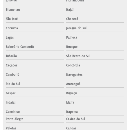
Joinville
Florianópolis
Blumenau
Itajaí
São José
Chapecó
Criciúma
Jaraguá do sul
Lages
Palhoça
Balneário Camboriú
Brusque
Tubarão
São Bento do Sul
Caçador
Concórdia
Camboriú
Navegantes
Rio do Sul
Araranguá
Gaspar
Biguaçu
Indaial
Mafra
Canoinhas
Itapema
Porto Alegre
Caxias do Sul
Pelotas
Canoas