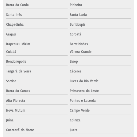
Barra do Corda
Pinheiro
Santa Inês
Santa Luzia
Chapadinha
Buriticupú
Grajaú
Coroatá
Itapecuru-Mirim
Barreirinhas
Cuiabá
Várzea Grande
Rondonópolis
Sinop
Tangará da Serra
Cáceres
Sorriso
Lucas do Rio Verde
Barra do Garças
Primavera do Leste
Alta Floresta
Pontes e Lacerda
Nova Mutum
Campo Verde
Juína
Colniza
Guarantã do Norte
Juara