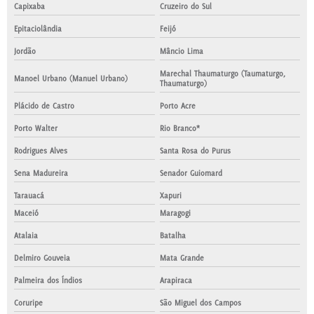
Capixaba
Cruzeiro do Sul
Epitaciolândia
Feijó
Jordão
Mâncio Lima
Marechal Thaumaturgo (Taumaturgo,
Manoel Urbano (Manuel Urbano)
Thaumaturgo)
Plácido de Castro
Porto Acre
Porto Walter
Rio Branco*
Rodrigues Alves
Santa Rosa do Purus
Sena Madureira
Senador Guiomard
Tarauacá
Xapuri
Maceió
Maragogi
Atalaia
Batalha
Delmiro Gouveia
Mata Grande
Palmeira dos Índios
Arapiraca
Coruripe
São Miguel dos Campos