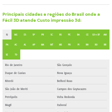
Principais cidades e regiões do Brasil onde a
Fácil 3D atende Custo impressão 3d:
RJ
MG
ES
SP
PR
SC
RS
PE
BA
CE
GO e DF
AM
PA
AC
AL
AP
MA
MT
MS
PB
PI
RN
RO
RR
SE
TO
Rio de Janeiro
São Gonçalo
Duque de Caxias
Nova Iguaçu
Niterói
Belford Roxo
São João de Meriti
Campos dos Goytacazes
Petrópolis
Volta Redonda
Magé
Itaboraí