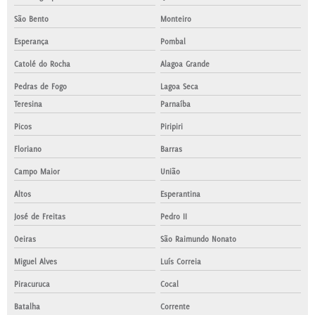
São Bento
Monteiro
Esperança
Pombal
Catolé do Rocha
Alagoa Grande
Pedras de Fogo
Lagoa Seca
Teresina
Parnaíba
Picos
Piripiri
Floriano
Barras
Campo Maior
União
Altos
Esperantina
José de Freitas
Pedro II
Oeiras
São Raimundo Nonato
Miguel Alves
Luís Correia
Piracuruca
Cocal
Batalha
Corrente