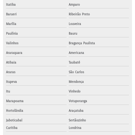
Itatiba
Amparo
Barueri
Ribeirão Preto
Marília
Louveira
Paulínia
Bauru
Valinhos
Bragança Paulista
Araraquara
Americana
Atibaia
Taubaté
Araras
São Carlos
Itupeva
Mendonça
Itu
Vinhedo
Marapoama
Votuporanga
Hortolândia
Araçatuba
Jaboticabal
Sertãozinho
Curitiba
Londrina