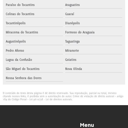
Paraíso do Tocantins
Araguatins
Colinas do Tocantins
Guaraí
Tocantinópolis
Dianópolis
Miracema do Tocantins
Formoso do Araguaia
Augustinópolis
Taguatinga
Pedro Afonso
Miranorte
Lagoa da Confusão
Goiatins
São Miguel do Tocantins
Nova Olinda
Nossa Senhora das Dores
O conteúdo do texto desta página é de direito reservado. Sua reprodução, parcial ou total, mesmo
citando nossos links, é proibida sem a autorização do autor. Crime de violação de direito autoral – artigo
184 do Código Penal –
Lei 9610/98 - Lei de direitos autorais
.
Menu