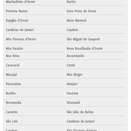
Machadinho d'Oeste
Buritis
Pimenta Bueno
Ouro Preto do Oeste
Espigão d'Oeste
Nova Mamoré
Candeias do Jamari
Cujubim
Alta Floresta d'Oeste
São Miguel do Guaporé
Alto Paraíso
Nova Brasilândia d'Oeste
Boa Vista
Rorainópolis
Caracaraí
Cantá
Mucajaí
Alto Alegre
Pacaraima
Amajari
Bonfim
Iracema
Normandia
Uiramutã
Caroebe
São João da Baliza
São Luís
Candeias do Jamari
Cujubim
Alta Floresta d'Oeste