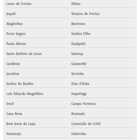
Lauro de Freitas
Ilhéus
Jequié
Teixeira de Freitas
Alagoinhas
Barreiras
Porto Seguro
Simões Filho
Paulo Afonso
Eunápolis
Santo Antônio de Jesus
Valença
Candeias
Guanambi
Jacobina
Serrinha
Senhor do Bonfim
Dias d'Ávila
Luís Eduardo Magalhães
Itapetinga
Irecê
Campo Formoso
Casa Nova
Brumado
Bom Jesus da Lapa
Conceição do Coité
Itamaraju
Itaberaba