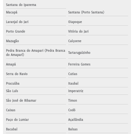
Santana do Ipanema
Macapá
Santana (Porto Santana)
Laranjal do Jari
Oiapoque
Porto Grande
Vitória do Jari
Mazagão
Calçoene
Pedra Branca do Amapari (Pedra Branca
Tartarugalzinho
do Amaparí)
Amapá
Ferreira Gomes
Serra do Navio
Cutias
Pracuúba
Itaubal
São Luís
Imperatriz
São José de Ribamar
Timon
Caixas
Codó
Paço do Lumiar
Açailândia
Bacabal
Balsas