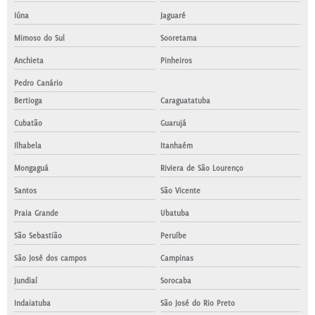
Iúna
Jaguaré
Mimoso do Sul
Sooretama
Anchieta
Pinheiros
Pedro Canário
Bertioga
Caraguatatuba
Cubatão
Guarujá
Ilhabela
Itanhaém
Mongaguá
Riviera de São Lourenço
Santos
São Vicente
Praia Grande
Ubatuba
São Sebastião
Peruíbe
São José dos campos
Campinas
Jundiaí
Sorocaba
Indaiatuba
São José do Rio Preto