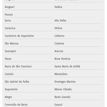
Araguari
Itabira
Passos
Serra
Vila Velha
Cariacica
Vitória
Cachoeiro de Itapemirim
Linhares
São Mateus
Colatina
Guarapari
Aracruz
Viana
Nova Venécia
Barra de São Francisco
Santa Maria de Jetibá
Castelo
Marataízes
São Gabriel da Palha
Domingos Martins
Itapemirim
Afonso Cláudio
Alegre
Baixo Guandu
Conceição da Barra
Guaçuí