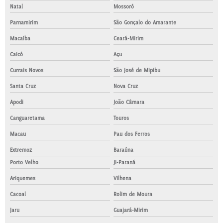
Natal
Mossoró
Parnamirim
São Gonçalo do Amarante
Macaíba
Ceará-Mirim
Caicó
Açu
Currais Novos
São José de Mipibu
Santa Cruz
Nova Cruz
Apodi
João Câmara
Canguaretama
Touros
Macau
Pau dos Ferros
Extremoz
Baraúna
Porto Velho
Ji-Paraná
Ariquemes
Vilhena
Cacoal
Rolim de Moura
Jaru
Guajará-Mirim