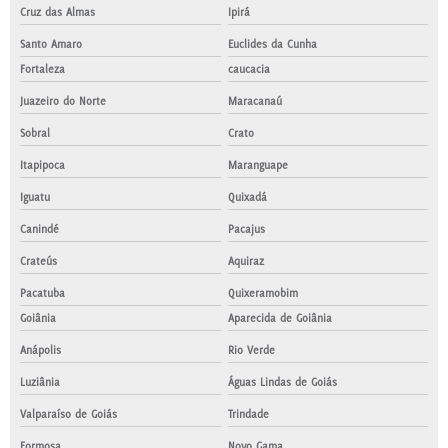
Cruz das Almas
Ipirá
Santo Amaro
Euclides da Cunha
Fortaleza
caucacia
Juazeiro do Norte
Maracanaú
Sobral
Crato
Itapipoca
Maranguape
Iguatu
Quixadá
Canindé
Pacajus
Crateús
Aquiraz
Pacatuba
Quixeramobim
Goiânia
Aparecida de Goiânia
Anápolis
Rio Verde
Luziânia
Águas Lindas de Goiás
Valparaíso de Goiás
Trindade
Formosa
Novo Gama