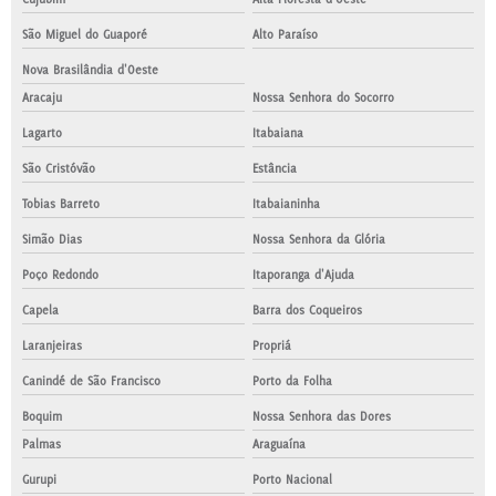
São Miguel do Guaporé
Alto Paraíso
Nova Brasilândia d'Oeste
Aracaju
Nossa Senhora do Socorro
Lagarto
Itabaiana
São Cristóvão
Estância
Tobias Barreto
Itabaianinha
Simão Dias
Nossa Senhora da Glória
Poço Redondo
Itaporanga d'Ajuda
Capela
Barra dos Coqueiros
Laranjeiras
Propriá
Canindé de São Francisco
Porto da Folha
Boquim
Nossa Senhora das Dores
Palmas
Araguaína
Gurupi
Porto Nacional