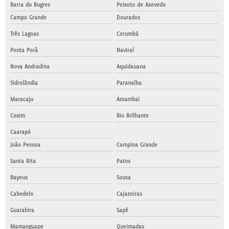
Barra do Bugres
Peixoto de Azevedo
Campo Grande
Dourados
Três Lagoas
Corumbá
Ponta Porã
Naviraí
Nova Andradina
Aquidauana
Sidrolândia
Paranaíba
Maracaju
Amambai
Coxim
Rio Brilhante
Caarapó
João Pessoa
Campina Grande
Santa Rita
Patos
Bayeux
Sousa
Cabedelo
Cajazeiras
Guarabira
Sapé
Mamanguape
Queimadas