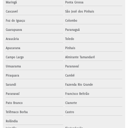
Maringá
Ponta Grossa
Cascavel
São José dos Pinhais
Foz do Iguaçu
Colombo
Guarapuava
Paranaguá
Araucária
Toledo
Apucarana
Pinhais
Campo Largo
Almirante Tamandaré
Umuarama
Paranavaí
Piraquara
Cambé
Sarandi
Fazenda Rio Grande
Paranavaí
Francisco Beltrão
Pato Branco
Cianorte
Telêmaco Borba
Castro
Rolândia