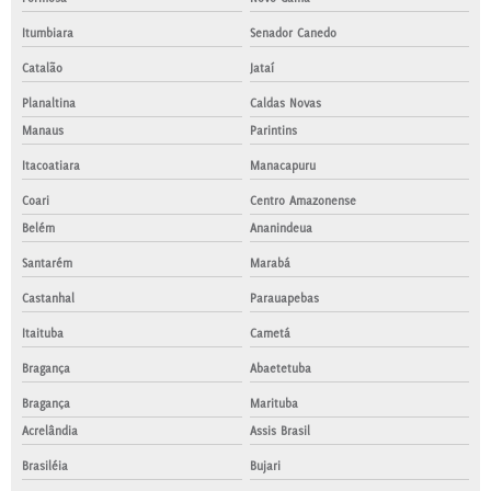
Itumbiara
Senador Canedo
Catalão
Jataí
Planaltina
Caldas Novas
Manaus
Parintins
Itacoatiara
Manacapuru
Coari
Centro Amazonense
Belém
Ananindeua
Santarém
Marabá
Castanhal
Parauapebas
Itaituba
Cametá
Bragança
Abaetetuba
Bragança
Marituba
Acrelândia
Assis Brasil
Brasiléia
Bujari