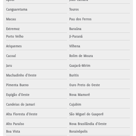
Canguaretama
Touros
Macau
Pau dos Ferros
Extremoz
Baraúna
Porto Velho
Ji-Paraná
Ariquemes
Vilhena
Cacoal
Rolim de Moura
Jaru
Guajará-Mirim
Machadinho d'Oeste
Buritis
Pimenta Bueno
Ouro Preto do Oeste
Espigão d'Oeste
Nova Mamoré
Candeias do Jamari
Cujubim
Alta Floresta d'Oeste
São Miguel do Guaporé
Alto Paraíso
Nova Brasilândia d'Oeste
Boa Vista
Rorainópolis