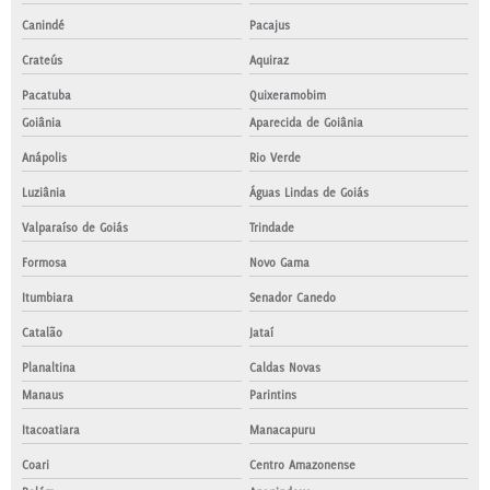
Canindé
Pacajus
Crateús
Aquiraz
Pacatuba
Quixeramobim
Goiânia
Aparecida de Goiânia
Anápolis
Rio Verde
Luziânia
Águas Lindas de Goiás
Valparaíso de Goiás
Trindade
Formosa
Novo Gama
Itumbiara
Senador Canedo
Catalão
Jataí
Planaltina
Caldas Novas
Manaus
Parintins
Itacoatiara
Manacapuru
Coari
Centro Amazonense