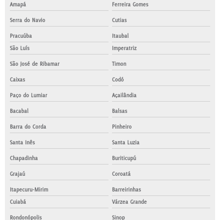
Amapá
Ferreira Gomes
Serra do Navio
Cutias
Pracuúba
Itaubal
São Luís
Imperatriz
São José de Ribamar
Timon
Caixas
Codó
Paço do Lumiar
Açailândia
Bacabal
Balsas
Barra do Corda
Pinheiro
Santa Inês
Santa Luzia
Chapadinha
Buriticupú
Grajaú
Coroatá
Itapecuru-Mirim
Barreirinhas
Cuiabá
Várzea Grande
Rondonópolis
Sinop