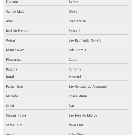
Floriano
Barras
Campo Maior
União
Altos
Esperantina
José de Freitas
Pedro II
Oeiras
São Raimundo Nonato
Miguel Alves
Luís Correia
Piracuruca
Cocal
Batalha
Corrente
Natal
Mossoró
Parnamirim
São Gonçalo do Amarante
Macaíba
Ceará-Mirim
Caicó
Açu
Currais Novos
São José de Mipibu
Santa Cruz
Nova Cruz
Apodi
João Câmara