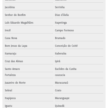
Jacobina
Serrinha
Senhor do Bonfim
Dias d'Ávila
Luís Eduardo Magalhães
Itapetinga
Irecê
Campo Formoso
Casa Nova
Brumado
Bom Jesus da Lapa
Conceição do Coité
Itamaraju
Itaberaba
Cruz das Almas
Ipirá
Santo Amaro
Euclides da Cunha
Fortaleza
caucacia
Juazeiro do Norte
Maracanaú
Sobral
Crato
Itapipoca
Maranguape
Iguatu
Quixadá