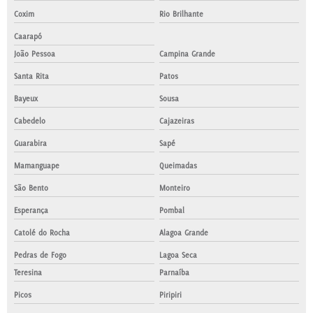
Coxim
Rio Brilhante
Caarapó
João Pessoa
Campina Grande
Santa Rita
Patos
Bayeux
Sousa
Cabedelo
Cajazeiras
Guarabira
Sapé
Mamanguape
Queimadas
São Bento
Monteiro
Esperança
Pombal
Catolé do Rocha
Alagoa Grande
Pedras de Fogo
Lagoa Seca
Teresina
Parnaíba
Picos
Piripiri