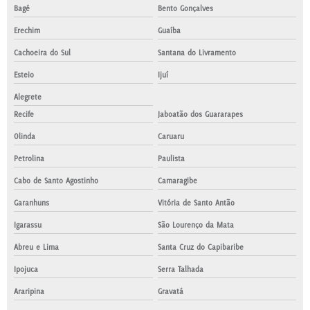
Bagé
Bento Gonçalves
Erechim
Guaíba
Cachoeira do Sul
Santana do Livramento
Esteio
Ijuí
Alegrete
Recife
Jaboatão dos Guararapes
Olinda
Caruaru
Petrolina
Paulista
Cabo de Santo Agostinho
Camaragibe
Garanhuns
Vitória de Santo Antão
Igarassu
São Lourenço da Mata
Abreu e Lima
Santa Cruz do Capibaribe
Ipojuca
Serra Talhada
Araripina
Gravatá