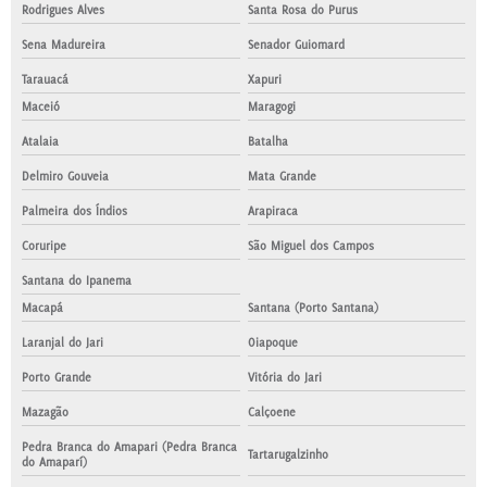
Rodrigues Alves
Santa Rosa do Purus
Sena Madureira
Senador Guiomard
Tarauacá
Xapuri
Maceió
Maragogi
Atalaia
Batalha
Delmiro Gouveia
Mata Grande
Palmeira dos Índios
Arapiraca
Coruripe
São Miguel dos Campos
Santana do Ipanema
Macapá
Santana (Porto Santana)
Laranjal do Jari
Oiapoque
Porto Grande
Vitória do Jari
Mazagão
Calçoene
Pedra Branca do Amapari (Pedra Branca
Tartarugalzinho
do Amaparí)