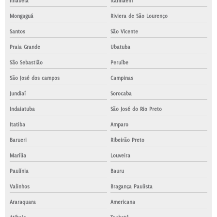
Ilhabela
Itanhaém
Mongaguá
Riviera de São Lourenço
Santos
São Vicente
Praia Grande
Ubatuba
São Sebastião
Peruíbe
São José dos campos
Campinas
Jundiaí
Sorocaba
Indaiatuba
São José do Rio Preto
Itatiba
Amparo
Barueri
Ribeirão Preto
Marília
Louveira
Paulínia
Bauru
Valinhos
Bragança Paulista
Araraquara
Americana