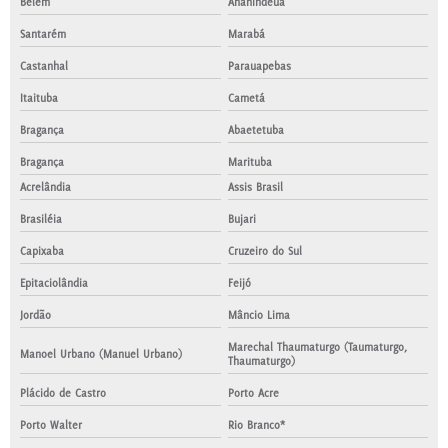
Belém
Ananindeua
Santarém
Marabá
Castanhal
Parauapebas
Itaituba
Cametá
Bragança
Abaetetuba
Bragança
Marituba
Acrelândia
Assis Brasil
Brasiléia
Bujari
Capixaba
Cruzeiro do Sul
Epitaciolândia
Feijó
Jordão
Mâncio Lima
Marechal Thaumaturgo (Taumaturgo,
Manoel Urbano (Manuel Urbano)
Thaumaturgo)
Plácido de Castro
Porto Acre
Porto Walter
Rio Branco*