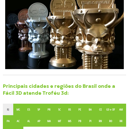
Principais cidades e regiões do Brasil onde a
Fácil 3D atende Troféu 3d:
RJ
MG
ES
SP
PR
SC
RS
PE
BA
CE
GO e DF
AM
PA
AC
AL
AP
MA
MT
MS
PB
PI
RN
RO
RR