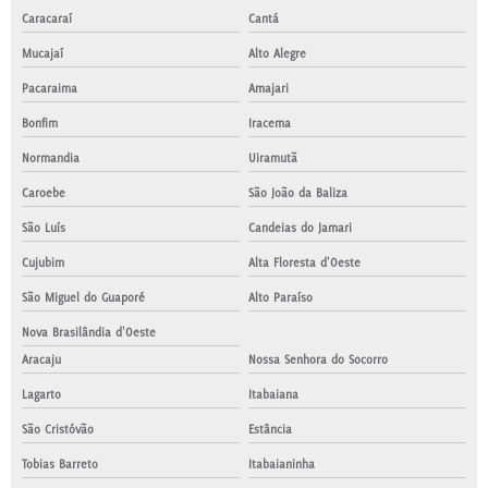
Caracaraí
Cantá
Mucajaí
Alto Alegre
Pacaraima
Amajari
Bonfim
Iracema
Normandia
Uiramutã
Caroebe
São João da Baliza
São Luís
Candeias do Jamari
Cujubim
Alta Floresta d'Oeste
São Miguel do Guaporé
Alto Paraíso
Nova Brasilândia d'Oeste
Aracaju
Nossa Senhora do Socorro
Lagarto
Itabaiana
São Cristóvão
Estância
Tobias Barreto
Itabaianinha