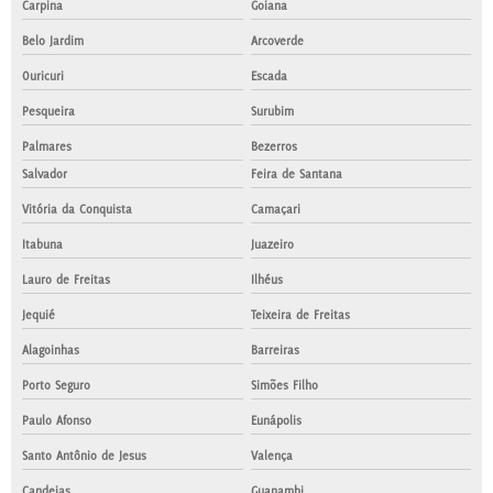
Carpina
Goiana
Belo Jardim
Arcoverde
Ouricuri
Escada
Pesqueira
Surubim
Palmares
Bezerros
Salvador
Feira de Santana
Vitória da Conquista
Camaçari
Itabuna
Juazeiro
Lauro de Freitas
Ilhéus
Jequié
Teixeira de Freitas
Alagoinhas
Barreiras
Porto Seguro
Simões Filho
Paulo Afonso
Eunápolis
Santo Antônio de Jesus
Valença
Candeias
Guanambi