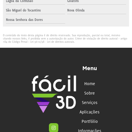
Lagoa da Confusão
Goiatins
São Miguel do Tocantins
Nova Olinda
Nossa Senhora das Dores
O conteúdo do texto desta página é de direito reservado. Sua reprodução, parcial ou total, mesmo
citando nossos links, é proibida sem a autorização do autor. Crime de violação de direito autoral – artigo
184 do Código Penal –
Lei 9610/98 - Lei de direitos autorais
.
Menu
Home
Sobre
Serviços
Aplicações
Portfólio
Informações