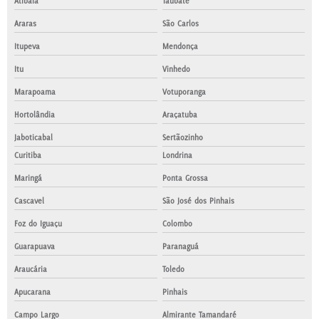
Atibaia
Taubaté
Araras
São Carlos
Itupeva
Mendonça
Itu
Vinhedo
Marapoama
Votuporanga
Hortolândia
Araçatuba
Jaboticabal
Sertãozinho
Curitiba
Londrina
Maringá
Ponta Grossa
Cascavel
São José dos Pinhais
Foz do Iguaçu
Colombo
Guarapuava
Paranaguá
Araucária
Toledo
Apucarana
Pinhais
Campo Largo
Almirante Tamandaré