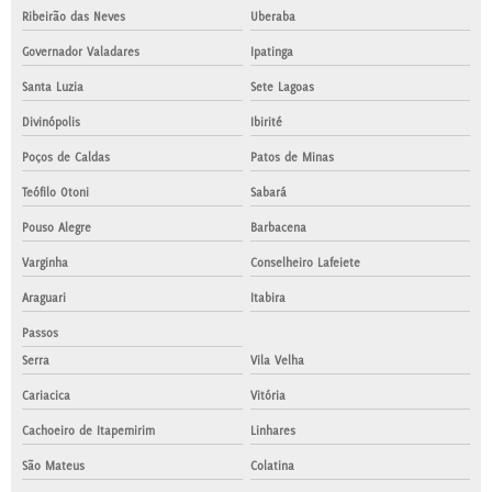
Ribeirão das Neves
Uberaba
Governador Valadares
Ipatinga
Santa Luzia
Sete Lagoas
Divinópolis
Ibirité
Poços de Caldas
Patos de Minas
Teófilo Otoni
Sabará
Pouso Alegre
Barbacena
Varginha
Conselheiro Lafeiete
Araguari
Itabira
Passos
Serra
Vila Velha
Cariacica
Vitória
Cachoeiro de Itapemirim
Linhares
São Mateus
Colatina