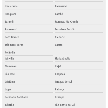
Umuarama
Paranavaí
Piraquara
Cambé
Sarandi
Fazenda Rio Grande
Paranavaí
Francisco Beltrão
Pato Branco
Cianorte
Telêmaco Borba
Castro
Rolândia
Joinville
Florianópolis
Blumenau
Itajaí
São José
Chapecó
Criciúma
Jaraguá do sul
Lages
Palhoça
Balneário Camboriú
Brusque
Tubarão
São Bento do Sul