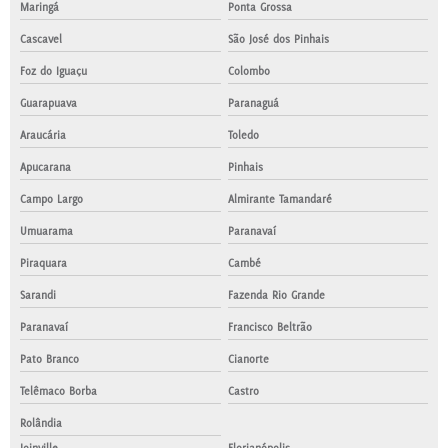
Maringá
Ponta Grossa
Cascavel
São José dos Pinhais
Foz do Iguaçu
Colombo
Guarapuava
Paranaguá
Araucária
Toledo
Apucarana
Pinhais
Campo Largo
Almirante Tamandaré
Umuarama
Paranavaí
Piraquara
Cambé
Sarandi
Fazenda Rio Grande
Paranavaí
Francisco Beltrão
Pato Branco
Cianorte
Telêmaco Borba
Castro
Rolândia