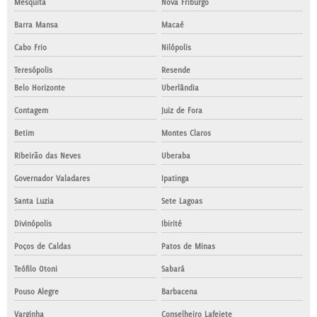
Mesquita
Nova Friburgo
Barra Mansa
Macaé
Cabo Frio
Nilópolis
Teresópolis
Resende
Belo Horizonte
Uberlândia
Contagem
Juiz de Fora
Betim
Montes Claros
Ribeirão das Neves
Uberaba
Governador Valadares
Ipatinga
Santa Luzia
Sete Lagoas
Divinópolis
Ibirité
Poços de Caldas
Patos de Minas
Teófilo Otoni
Sabará
Pouso Alegre
Barbacena
Varginha
Conselheiro Lafeiete