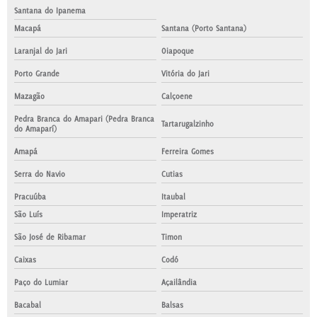
Santana do Ipanema
Macapá
Santana (Porto Santana)
Laranjal do Jari
Oiapoque
Porto Grande
Vitória do Jari
Mazagão
Calçoene
Pedra Branca do Amapari (Pedra Branca
Tartarugalzinho
do Amaparí)
Amapá
Ferreira Gomes
Serra do Navio
Cutias
Pracuúba
Itaubal
São Luís
Imperatriz
São José de Ribamar
Timon
Caixas
Codó
Paço do Lumiar
Açailândia
Bacabal
Balsas