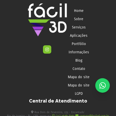
Home
Sobre
Serviços
Aplicações
Portfólio
Informações
Blog
Contato
Mapa do site
Mapa do site
LGPD
Central de Atendimento
Rua Dois de Fevereiro, 275 - Encantado'
Rio de Janeiro - RJ - CEP: 20730-451
(21) 96485-8260
contato@facil3d.com.br