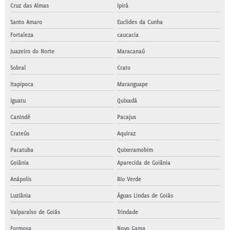
Cruz das Almas
Ipirá
Santo Amaro
Euclides da Cunha
Fortaleza
caucacia
Juazeiro do Norte
Maracanaú
Sobral
Crato
Itapipoca
Maranguape
Iguatu
Quixadá
Canindé
Pacajus
Crateús
Aquiraz
Pacatuba
Quixeramobim
Goiânia
Aparecida de Goiânia
Anápolis
Rio Verde
Luziânia
Águas Lindas de Goiás
Valparaíso de Goiás
Trindade
Formosa
Novo Gama