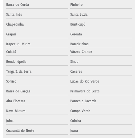
Barra do Corda
Pinheiro
Santa Inês
Santa Luzia
Chapadinha
Buriticupú
Grajaú
Coroatá
Itapecuru-Mirim
Barreirinhas
Cuiabá
Várzea Grande
Rondonópolis
Sinop
Tangará da Serra
Cáceres
Sorriso
Lucas do Rio Verde
Barra do Garças
Primavera do Leste
Alta Floresta
Pontes e Lacerda
Nova Mutum
Campo Verde
Juína
Colniza
Guarantã do Norte
Juara