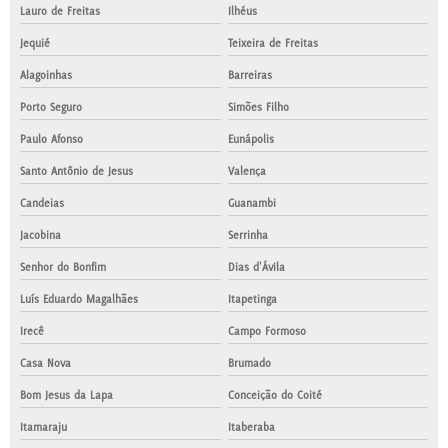
Lauro de Freitas
Ilhéus
Jequié
Teixeira de Freitas
Alagoinhas
Barreiras
Porto Seguro
Simões Filho
Paulo Afonso
Eunápolis
Santo Antônio de Jesus
Valença
Candeias
Guanambi
Jacobina
Serrinha
Senhor do Bonfim
Dias d'Ávila
Luís Eduardo Magalhães
Itapetinga
Irecê
Campo Formoso
Casa Nova
Brumado
Bom Jesus da Lapa
Conceição do Coité
Itamaraju
Itaberaba