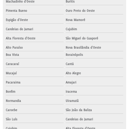
Machadinho d'Oeste
Buritis
Pimenta Bueno
Ouro Preto do Oeste
Espigão d'Oeste
Nova Mamoré
Candeias do Jamari
Cujubim
Alta Floresta d'Oeste
São Miguel do Guaporé
Alto Paraíso
Nova Brasilândia d'Oeste
Boa Vista
Rorainópolis
Caracaraí
Cantá
Mucajaí
Alto Alegre
Pacaraima
Amajari
Bonfim
Iracema
Normandia
Uiramutã
Caroebe
São João da Baliza
São Luís
Candeias do Jamari
Cujubim
Alta Floresta d'Oeste