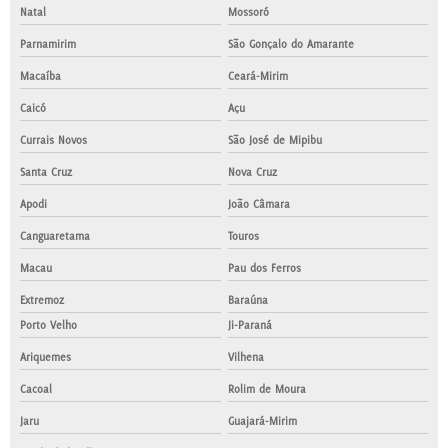
Natal
Mossoró
Parnamirim
São Gonçalo do Amarante
Macaíba
Ceará-Mirim
Caicó
Açu
Currais Novos
São José de Mipibu
Santa Cruz
Nova Cruz
Apodi
João Câmara
Canguaretama
Touros
Macau
Pau dos Ferros
Extremoz
Baraúna
Porto Velho
Ji-Paraná
Ariquemes
Vilhena
Cacoal
Rolim de Moura
Jaru
Guajará-Mirim