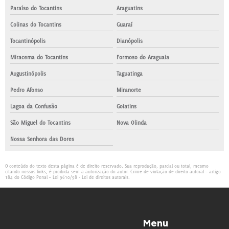
Paraíso do Tocantins
Araguatins
Colinas do Tocantins
Guaraí
Tocantinópolis
Dianópolis
Miracema do Tocantins
Formoso do Araguaia
Augustinópolis
Taguatinga
Pedro Afonso
Miranorte
Lagoa da Confusão
Goiatins
São Miguel do Tocantins
Nova Olinda
Nossa Senhora das Dores
O conteúdo do texto desta página é de direito reservado. Sua reprodução, parcial ou total, mesmo
citando nossos links, é proibida sem a autorização do autor. Crime de violação de direito autoral – artigo
184 do Código Penal –
Lei 9610/98 - Lei de direitos autorais
.
Menu