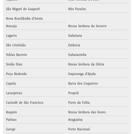
São Miguel do Guaporé
Alto Paraíso
Nova Brasilândia d'Oeste
Aracaju
Nossa Senhora do Socorro
Lagarto
Itabaiana
São Cristóvão
Estância
Tobias Barreto
Itabaianinha
Simão Dias
Nossa Senhora da Glória
Poço Redondo
Itaporanga d'Ajuda
Capela
Barra dos Coqueiros
Laranjeiras
Propriá
Canindé de São Francisco
Porto da Folha
Boquim
Nossa Senhora das Dores
Palmas
Araguaína
Gurupi
Porto Nacional