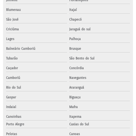
Joinville
Florianópolis
Blumenau
Itajaí
São José
Chapecó
Criciúma
Jaraguá do sul
Lages
Palhoça
Balneário Camboriú
Brusque
Tubarão
São Bento do Sul
Caçador
Concórdia
Camboriú
Navegantes
Rio do Sul
Araranguá
Gaspar
Biguaçu
Indaial
Mafra
Canoinhas
Itapema
Porto Alegre
Caxias do Sul
Pelotas
Canoas