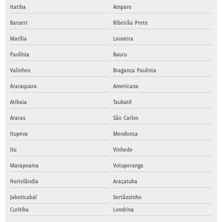
Itatiba
Amparo
Barueri
Ribeirão Preto
Marília
Louveira
Paulínia
Bauru
Valinhos
Bragança Paulista
Araraquara
Americana
Atibaia
Taubaté
Araras
São Carlos
Itupeva
Mendonça
Itu
Vinhedo
Marapoama
Votuporanga
Hortolândia
Araçatuba
Jaboticabal
Sertãozinho
Curitiba
Londrina