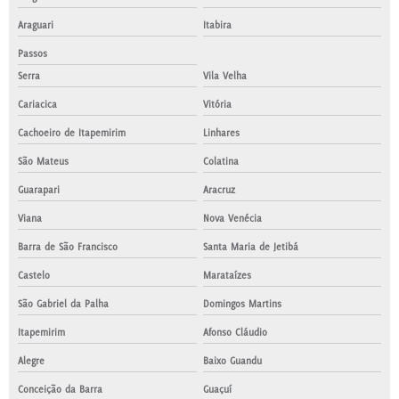
Araguari
Itabira
Passos
Serra
Vila Velha
Cariacica
Vitória
Cachoeiro de Itapemirim
Linhares
São Mateus
Colatina
Guarapari
Aracruz
Viana
Nova Venécia
Barra de São Francisco
Santa Maria de Jetibá
Castelo
Marataízes
São Gabriel da Palha
Domingos Martins
Itapemirim
Afonso Cláudio
Alegre
Baixo Guandu
Conceição da Barra
Guaçuí