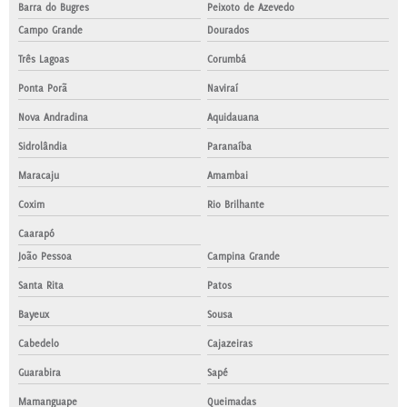
Barra do Bugres
Peixoto de Azevedo
Campo Grande
Dourados
Três Lagoas
Corumbá
Ponta Porã
Naviraí
Nova Andradina
Aquidauana
Sidrolândia
Paranaíba
Maracaju
Amambai
Coxim
Rio Brilhante
Caarapó
João Pessoa
Campina Grande
Santa Rita
Patos
Bayeux
Sousa
Cabedelo
Cajazeiras
Guarabira
Sapé
Mamanguape
Queimadas