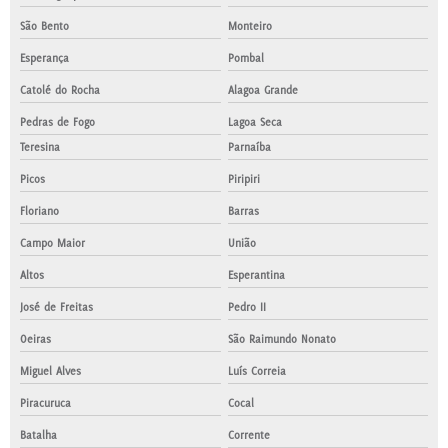
São Bento
Monteiro
Esperança
Pombal
Catolé do Rocha
Alagoa Grande
Pedras de Fogo
Lagoa Seca
Teresina
Parnaíba
Picos
Piripiri
Floriano
Barras
Campo Maior
União
Altos
Esperantina
José de Freitas
Pedro II
Oeiras
São Raimundo Nonato
Miguel Alves
Luís Correia
Piracuruca
Cocal
Batalha
Corrente