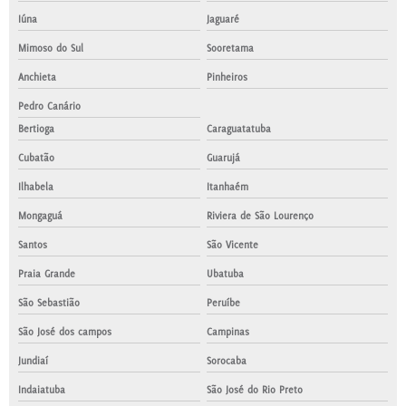
Iúna
Jaguaré
Mimoso do Sul
Sooretama
Anchieta
Pinheiros
Pedro Canário
Bertioga
Caraguatatuba
Cubatão
Guarujá
Ilhabela
Itanhaém
Mongaguá
Riviera de São Lourenço
Santos
São Vicente
Praia Grande
Ubatuba
São Sebastião
Peruíbe
São José dos campos
Campinas
Jundiaí
Sorocaba
Indaiatuba
São José do Rio Preto