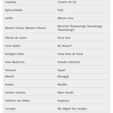
Capixaba
Cruzeiro do Sul
Epitaciolândia
Feijó
Jordão
Mâncio Lima
Marechal Thaumaturgo (Taumaturgo,
Manoel Urbano (Manuel Urbano)
Thaumaturgo)
Plácido de Castro
Porto Acre
Porto Walter
Rio Branco*
Rodrigues Alves
Santa Rosa do Purus
Sena Madureira
Senador Guiomard
Tarauacá
Xapuri
Maceió
Maragogi
Atalaia
Batalha
Delmiro Gouveia
Mata Grande
Palmeira dos Índios
Arapiraca
Coruripe
São Miguel dos Campos