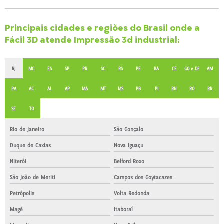
Principais cidades e regiões do Brasil onde a
Fácil 3D atende Impressão 3d industrial:
RJ
MG
ES
SP
PR
SC
RS
PE
BA
CE
GO e DF
AM
PA
AC
AL
AP
MA
MT
MS
PB
PI
RN
RO
RR
SE
TO
Rio de Janeiro
São Gonçalo
Duque de Caxias
Nova Iguaçu
Niterói
Belford Roxo
São João de Meriti
Campos dos Goytacazes
Petrópolis
Volta Redonda
Magé
Itaboraí