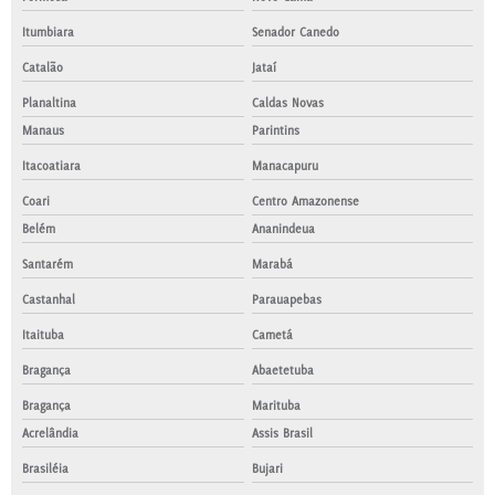
Itumbiara
Senador Canedo
Catalão
Jataí
Planaltina
Caldas Novas
Manaus
Parintins
Itacoatiara
Manacapuru
Coari
Centro Amazonense
Belém
Ananindeua
Santarém
Marabá
Castanhal
Parauapebas
Itaituba
Cametá
Bragança
Abaetetuba
Bragança
Marituba
Acrelândia
Assis Brasil
Brasiléia
Bujari