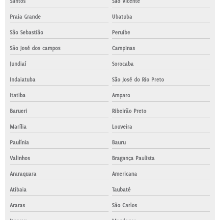
Santos
São Vicente
Praia Grande
Ubatuba
São Sebastião
Peruíbe
São José dos campos
Campinas
Jundiaí
Sorocaba
Indaiatuba
São José do Rio Preto
Itatiba
Amparo
Barueri
Ribeirão Preto
Marília
Louveira
Paulínia
Bauru
Valinhos
Bragança Paulista
Araraquara
Americana
Atibaia
Taubaté
Araras
São Carlos