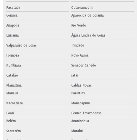
Pacatuba
Quixeramobim
Goiânia
Aparecida de Goiânia
Anápolis
Rio Verde
Luziânia
Águas Lindas de Goiás
Valparaíso de Goiás
Trindade
Formosa
Novo Gama
Itumbiara
Senador Canedo
Catalão
Jataí
Planaltina
Caldas Novas
Manaus
Parintins
Itacoatiara
Manacapuru
Coari
Centro Amazonense
Belém
Ananindeua
Santarém
Marabá