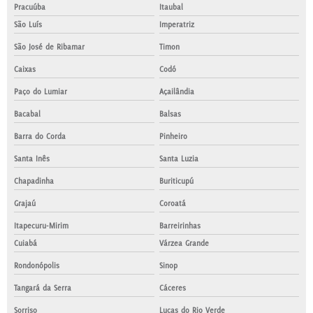
Pracuúba
Itaubal
São Luís
Imperatriz
São José de Ribamar
Timon
Caixas
Codó
Paço do Lumiar
Açailândia
Bacabal
Balsas
Barra do Corda
Pinheiro
Santa Inês
Santa Luzia
Chapadinha
Buriticupú
Grajaú
Coroatá
Itapecuru-Mirim
Barreirinhas
Cuiabá
Várzea Grande
Rondonópolis
Sinop
Tangará da Serra
Cáceres
Sorriso
Lucas do Rio Verde