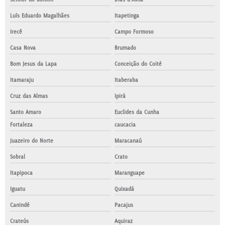
Luís Eduardo Magalhães
Itapetinga
Irecê
Campo Formoso
Casa Nova
Brumado
Bom Jesus da Lapa
Conceição do Coité
Itamaraju
Itaberaba
Cruz das Almas
Ipirá
Santo Amaro
Euclides da Cunha
Fortaleza
caucacia
Juazeiro do Norte
Maracanaú
Sobral
Crato
Itapipoca
Maranguape
Iguatu
Quixadá
Canindé
Pacajus
Crateús
Aquiraz