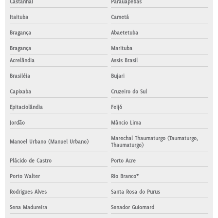
Castanhal
Parauapebas
Itaituba
Cametá
Bragança
Abaetetuba
Bragança
Marituba
Acrelândia
Assis Brasil
Brasiléia
Bujari
Capixaba
Cruzeiro do Sul
Epitaciolândia
Feijó
Jordão
Mâncio Lima
Marechal Thaumaturgo (Taumaturgo,
Manoel Urbano (Manuel Urbano)
Thaumaturgo)
Plácido de Castro
Porto Acre
Porto Walter
Rio Branco*
Rodrigues Alves
Santa Rosa do Purus
Sena Madureira
Senador Guiomard