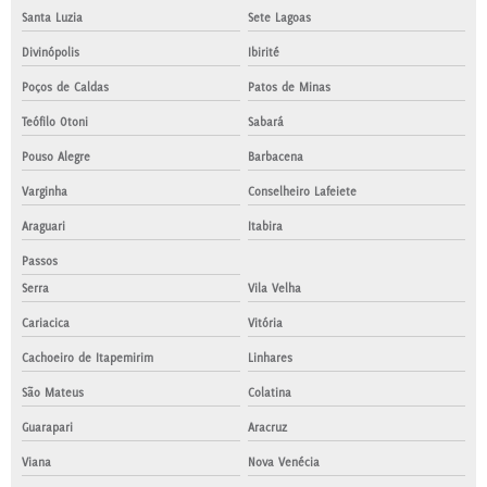
Santa Luzia
Sete Lagoas
Divinópolis
Ibirité
Poços de Caldas
Patos de Minas
Teófilo Otoni
Sabará
Pouso Alegre
Barbacena
Varginha
Conselheiro Lafeiete
Araguari
Itabira
Passos
Serra
Vila Velha
Cariacica
Vitória
Cachoeiro de Itapemirim
Linhares
São Mateus
Colatina
Guarapari
Aracruz
Viana
Nova Venécia