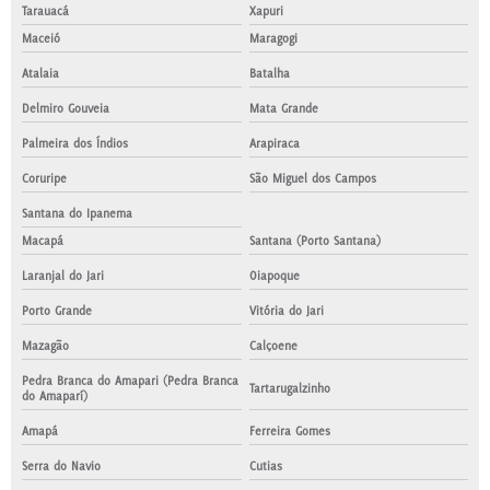
Tarauacá
Xapuri
Maceió
Maragogi
Atalaia
Batalha
Delmiro Gouveia
Mata Grande
Palmeira dos Índios
Arapiraca
Coruripe
São Miguel dos Campos
Santana do Ipanema
Macapá
Santana (Porto Santana)
Laranjal do Jari
Oiapoque
Porto Grande
Vitória do Jari
Mazagão
Calçoene
Pedra Branca do Amapari (Pedra Branca
Tartarugalzinho
do Amaparí)
Amapá
Ferreira Gomes
Serra do Navio
Cutias