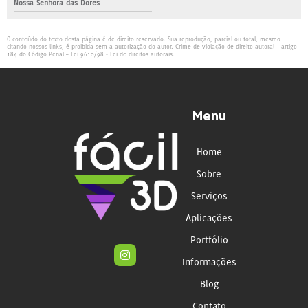
Nossa Senhora das Dores
O conteúdo do texto desta página é de direito reservado. Sua reprodução, parcial ou total, mesmo
citando nossos links, é proibida sem a autorização do autor. Crime de violação de direito autoral – artigo
184 do Código Penal –
Lei 9610/98 - Lei de direitos autorais
.
Menu
Home
Sobre
Serviços
Aplicações
Portfólio
Informações
Blog
Contato