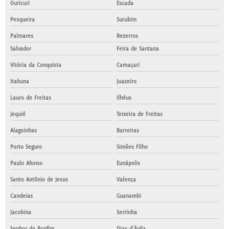
Ouricuri
Escada
Pesqueira
Surubim
Palmares
Bezerros
Salvador
Feira de Santana
Vitória da Conquista
Camaçari
Itabuna
Juazeiro
Lauro de Freitas
Ilhéus
Jequié
Teixeira de Freitas
Alagoinhas
Barreiras
Porto Seguro
Simões Filho
Paulo Afonso
Eunápolis
Santo Antônio de Jesus
Valença
Candeias
Guanambi
Jacobina
Serrinha
Senhor do Bonfim
Dias d'Ávila