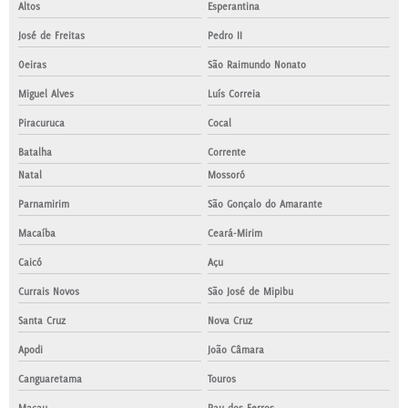
Altos
Esperantina
José de Freitas
Pedro II
Oeiras
São Raimundo Nonato
Miguel Alves
Luís Correia
Piracuruca
Cocal
Batalha
Corrente
Natal
Mossoró
Parnamirim
São Gonçalo do Amarante
Macaíba
Ceará-Mirim
Caicó
Açu
Currais Novos
São José de Mipibu
Santa Cruz
Nova Cruz
Apodi
João Câmara
Canguaretama
Touros