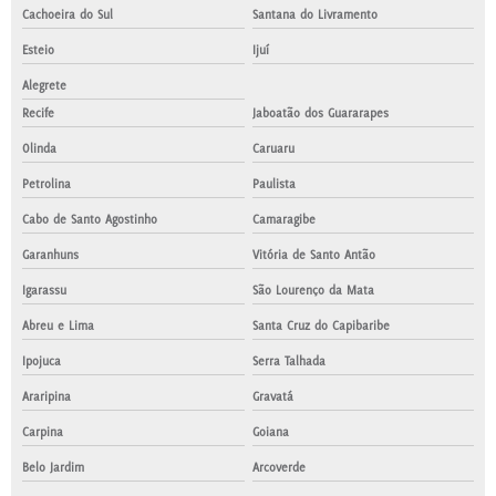
Cachoeira do Sul
Santana do Livramento
Esteio
Ijuí
Alegrete
Recife
Jaboatão dos Guararapes
Olinda
Caruaru
Petrolina
Paulista
Cabo de Santo Agostinho
Camaragibe
Garanhuns
Vitória de Santo Antão
Igarassu
São Lourenço da Mata
Abreu e Lima
Santa Cruz do Capibaribe
Ipojuca
Serra Talhada
Araripina
Gravatá
Carpina
Goiana
Belo Jardim
Arcoverde