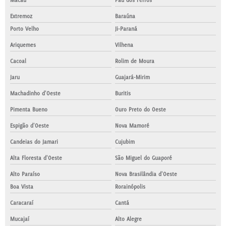
Macau
Pau dos Ferros
Extremoz
Baraúna
Porto Velho
Ji-Paraná
Ariquemes
Vilhena
Cacoal
Rolim de Moura
Jaru
Guajará-Mirim
Machadinho d'Oeste
Buritis
Pimenta Bueno
Ouro Preto do Oeste
Espigão d'Oeste
Nova Mamoré
Candeias do Jamari
Cujubim
Alta Floresta d'Oeste
São Miguel do Guaporé
Alto Paraíso
Nova Brasilândia d'Oeste
Boa Vista
Rorainópolis
Caracaraí
Cantá
Mucajaí
Alto Alegre