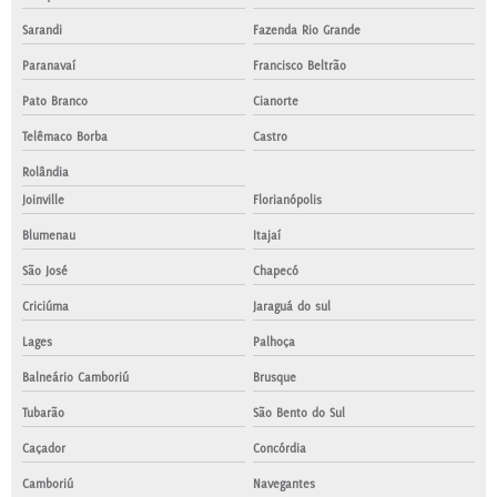
Sarandi
Fazenda Rio Grande
Paranavaí
Francisco Beltrão
Pato Branco
Cianorte
Telêmaco Borba
Castro
Rolândia
Joinville
Florianópolis
Blumenau
Itajaí
São José
Chapecó
Criciúma
Jaraguá do sul
Lages
Palhoça
Balneário Camboriú
Brusque
Tubarão
São Bento do Sul
Caçador
Concórdia
Camboriú
Navegantes