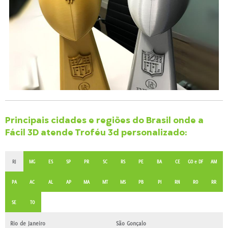
Principais cidades e regiões do Brasil onde a
Fácil 3D atende Troféu 3d personalizado:
RJ
MG
ES
SP
PR
SC
RS
PE
BA
CE
GO e DF
AM
PA
AC
AL
AP
MA
MT
MS
PB
PI
RN
RO
RR
SE
TO
Rio de Janeiro
São Gonçalo