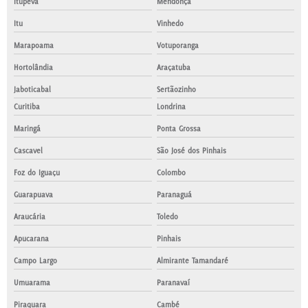
Itupeva
Mendonça
Itu
Vinhedo
Marapoama
Votuporanga
Hortolândia
Araçatuba
Jaboticabal
Sertãozinho
Curitiba
Londrina
Maringá
Ponta Grossa
Cascavel
São José dos Pinhais
Foz do Iguaçu
Colombo
Guarapuava
Paranaguá
Araucária
Toledo
Apucarana
Pinhais
Campo Largo
Almirante Tamandaré
Umuarama
Paranavaí
Piraquara
Cambé