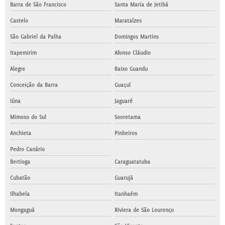
Barra de São Francisco
Santa Maria de Jetibá
Castelo
Marataízes
São Gabriel da Palha
Domingos Martins
Itapemirim
Afonso Cláudio
Alegre
Baixo Guandu
Conceição da Barra
Guaçuí
Iúna
Jaguaré
Mimoso do Sul
Sooretama
Anchieta
Pinheiros
Pedro Canário
Bertioga
Caraguatatuba
Cubatão
Guarujá
Ilhabela
Itanhaém
Mongaguá
Riviera de São Lourenço