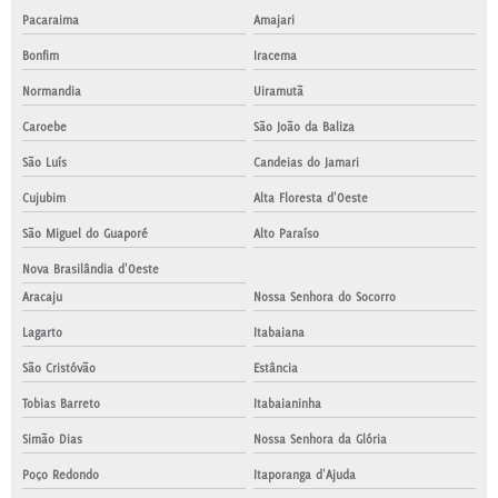
Pacaraima
Amajari
Bonfim
Iracema
Normandia
Uiramutã
Caroebe
São João da Baliza
São Luís
Candeias do Jamari
Cujubim
Alta Floresta d'Oeste
São Miguel do Guaporé
Alto Paraíso
Nova Brasilândia d'Oeste
Aracaju
Nossa Senhora do Socorro
Lagarto
Itabaiana
São Cristóvão
Estância
Tobias Barreto
Itabaianinha
Simão Dias
Nossa Senhora da Glória
Poço Redondo
Itaporanga d'Ajuda